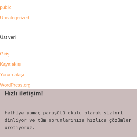
public
Uncategorized
Üst veri
Giriş
Kayıt akışı
Yorum akışı
WordPress.org
Hızlı iletişim!
Fethiye yamaç paraşütü okulu olarak sizleri
dinliyor ve tüm sorunlarınıza hızlıca çözümler
üretiyoruz.