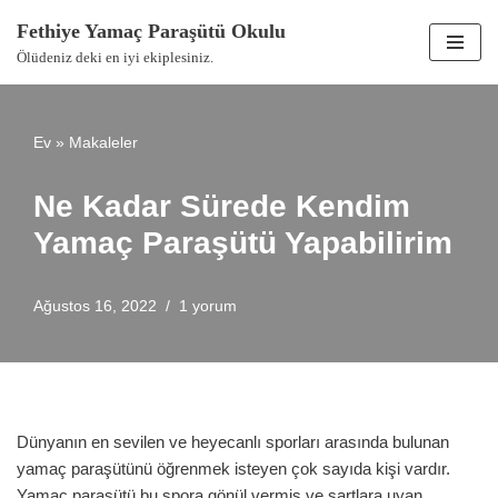
Fethiye Yamaç Paraşütü Okulu
İçeriğe
Ölüdeniz deki en iyi ekiplesiniz.
geç
Ev
»
Makaleler
Ne Kadar Sürede Kendim
Yamaç Paraşütü Yapabilirim
Ağustos 16, 2022
1 yorum
Dünyanın en sevilen ve heyecanlı sporları arasında bulunan
yamaç paraşütünü öğrenmek isteyen çok sayıda kişi vardır.
Yamaç paraşütü bu spora gönül vermiş ve şartlara uyan