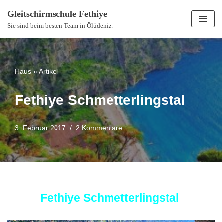
Gleitschirmschule Fethiye
Zum
Sie sind beim besten Team in Ölüdeniz.
Inhalt
springen
Haus
»
Artikel
Fethiye Schmetterlingstal
3. Februar 2017
2 Kommentare
Fethiye Schmetterlingstal