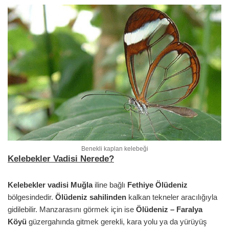
Benekli kaplan kelebeği
Kelebekler Vadisi Nerede?
Kelebekler vadisi Muğla
iline bağlı
Fethiye Ölüdeniz
bölgesindedir.
Ölüdeniz sahilinden
kalkan tekneler aracılığıyla
gidilebilir. Manzarasını görmek için ise
Ölüdeniz – Faralya
Köyü
güzergahında gitmek gerekli, kara yolu ya da yürüyüş