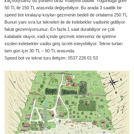
kaçırdıysanız bu yöntem biraz maliyetli olabilir. Yoğunluğa göre
50 TL ile 150 TL arasında değişebiliyor. Bu arada 3 saatlik bir
speed bot kiralayıp koyları gezmenin bedeli de ortalama 250 TL
Bunun yanı sıra tur tekneleri ile de kelebekler vadisine gidiliyor
fakat gezemiyorsunuz. En fazla 1 saat durabiliyor ve çok
kalabalık oluyor, vadi içinde gezmek isterseniz de işletme
sizden kelebekler vadisi giriş ücreti isteyebiliyor. Tekne turları
tam gün için 30 TL – 50 TL arasında.
Speed bot ve tekne turu iletişim: 0537 228 01 53