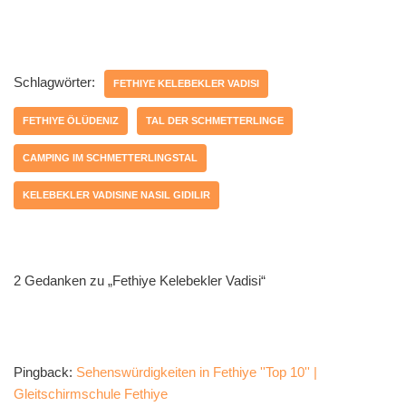
Schlagwörter:
FETHIYE KELEBEKLER VADISI
FETHIYE ÖLÜDENIZ
TAL DER SCHMETTERLINGE
CAMPING IM SCHMETTERLINGSTAL
KELEBEKLER VADISINE NASIL GIDILIR
2 Gedanken zu „Fethiye Kelebekler Vadisi“
Pingback:
Sehenswürdigkeiten in Fethiye ''Top 10'' |
Gleitschirmschule Fethiye