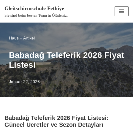
Gleitschirmschule Fethiye
Zum
Sie sind beim besten Team in Ölüdeniz.
Inhalt
springen
Haus
»
Artikel
Babadağ Teleferik 2026 Fiyat
Listesi
Januar 22, 2026
Babadağ Teleferik 2026 Fiyat Listesi:
Güncel Ücretler ve Sezon Detayları