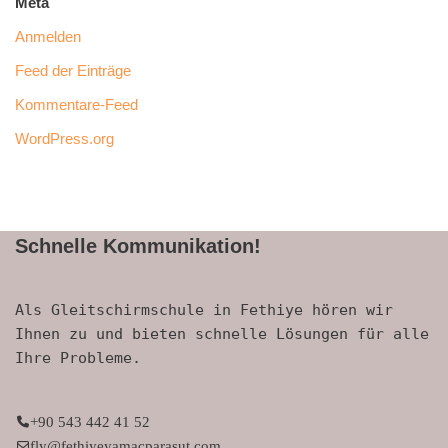
Meta
Anmelden
Feed der Einträge
Kommentare-Feed
WordPress.org
Schnelle Kommunikation!
Als Gleitschirmschule in Fethiye hören wir
Ihnen zu und bieten schnelle Lösungen für alle
Ihre Probleme.
+90 543 442 41 52
fly@fethiyeyamacparasut.com