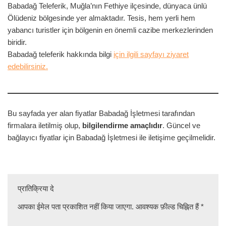
Babadağ Teleferik, Muğla’nın Fethiye ilçesinde, dünyaca ünlü
Ölüdeniz bölgesinde yer almaktadır. Tesis, hem yerli hem
yabancı turistler için bölgenin en önemli cazibe merkezlerinden
biridir.
Babadağ teleferik hakkında bilgi
için ilgili sayfayı ziyaret
edebilirsiniz.
Bu sayfada yer alan fiyatlar Babadağ İşletmesi tarafından
firmalara iletilmiş olup,
bilgilendirme amaçlıdır
. Güncel ve
bağlayıcı fiyatlar için Babadağ İşletmesi ile iletişime geçilmelidir.
प्रातिक्रिया दे
आपका ईमेल पता प्रकाशित नहीं किया जाएगा.
आवश्यक फ़ील्ड चिह्नित हैं
*