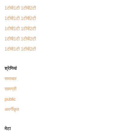
1टीपी1टी 1टीपी2टी
1टीपी1टी 1टीपी2टी
1टीपी1टी 1टीपी2टी
1टीपी1टी 1टीपी2टी
1टीपी1टी 1टीपी2टी
श्रेणियां
समाचार
सामग्री
public
अवर्गीकृत
मेटा