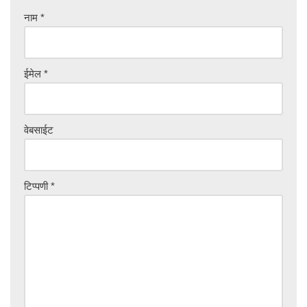
नाम
*
ईमेल
*
वेबसाईट
टिप्पणी
*