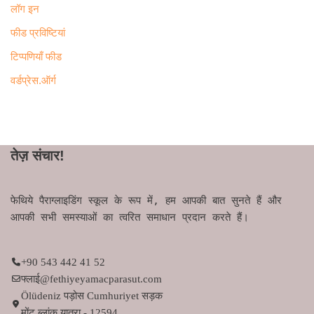
लॉग इन
फीड प्रविष्टियां
टिप्पणियाँ फीड
वर्डप्रेस.ऑर्ग
तेज़ संचार!
फेथिये पैराग्लाइडिंग स्कूल के रूप में, हम आपकी बात सुनते हैं और
आपकी सभी समस्याओं का त्वरित समाधान प्रदान करते हैं।
+90 543 442 41 52
फ्लाई@fethiyeyamacparasut.com
Ölüdeniz पड़ोस Cumhuriyet सड़क
मोंट ब्लांक यात्रा - 12594