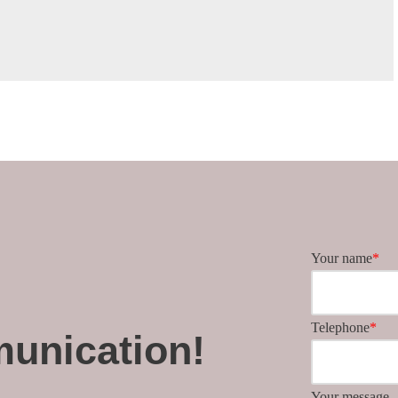
Your name
*
Telephone
*
unication!
Your message