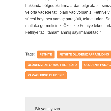
hakkında bölgedeki firmalardan bilgi alabilirsiniz.
ve orta vadede tatil planı yapıyorsanız, Fethiye’yi 
süresi boyunca yamaç paraşütü, tekne turları, Sakl
mutlaka görmelisiniz. Özellikle Fethiye tekne tu
Fethiye tatili tamamlanmış sayılmamaktadır.
Tags:
FETHIYE
FETHIYE OLUDENIZ PARAGLIDING
ÖLÜDENIZ DE YAMAÇ PARAŞÜTÜ
OLUDENIZ PARAG
PARAGLIDING OLUDENIZ
Bir yanıt yazın