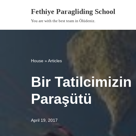
Fethiye Paragliding School
İçeriğe
You are with the best team in Ölüdeniz.
geç
House
»
Articles
Bir Tatilcimiz
Paraşütü
April 19, 2017