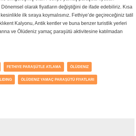
 Dönemsel olarak fiyatların değiştiğini de ifade edebiliriz. Kısa
kesinlikle ilk sıraya koymalısınız. Fethiye’de geçireceğiniz tatil
ıkent Kalyonu, Antik kentler ve buna benzer turistlik yerleri
rlarına ve Ölüdeniz yamaç paraşütü aktivitesine katılmadan
FETHIYE PARAŞÜTLE ATLAMA
ÖLÜDENIZ
LIDING
ÖLÜDENIZ YAMAÇ PARAŞÜTÜ FIYATLARI