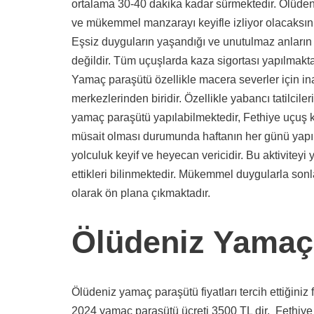
ortalama 30-40 dakika kadar sürmektedir. Ölüde
ve mükemmel manzarayı keyifle izliyor olacaksı
Eşsiz duyguların yaşandığı ve unutulmaz anların his
değildir. Tüm uçuşlarda kaza sigortası yapılmakta
Yamaç paraşütü özellikle macera severler için i
merkezlerinden biridir. Özellikle yabancı tatilcile
yamaç paraşütü yapılabilmektedir, Fethiye uçuş k
müsait olması durumunda haftanın her günü yapı
yolculuk keyif ve heyecan vericidir. Bu aktivitey
ettikleri bilinmektedir. Mükemmel duygularla son
olarak ön plana çıkmaktadır.
Ölüdeniz Yamaç 
Ölüdeniz yamaç paraşütü fiyatları tercih ettiğiniz 
2024 yamaç paraşütü ücreti 3500 TL dir. Fethiye 