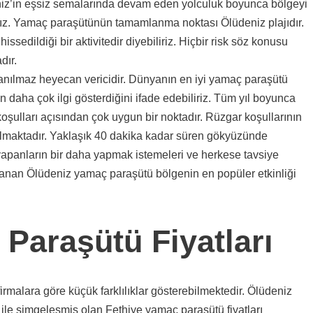
niz’in eşsiz semalarında devam eden yolculuk boyunca bölgeyi
nız. Yamaç paraşütünün tamamlanma noktası Ölüdeniz plajıdır.
sedildiği bir aktivitedir diyebiliriz. Hiçbir risk söz konusu
dır.
nanılmaz heyecan vericidir. Dünyanın en iyi yamaç paraşütü
rin daha çok ilgi gösterdiğini ifade edebiliriz. Tüm yıl boyunca
oşulları açısından çok uygun bir noktadır. Rüzgar koşullarının
lmaktadır. Yaklaşık 40 dakika kadar süren gökyüzünde
i yapanların bir daha yapmak istemeleri ve herkese tavsiye
lanan Ölüdeniz yamaç paraşütü bölgenin en popüler etkinliği
Paraşütü Fiyatları
firmalara göre küçük farklılıklar gösterebilmektedir. Ölüdeniz
ile simgeleşmiş olan Fethiye yamaç paraşütü fiyatları