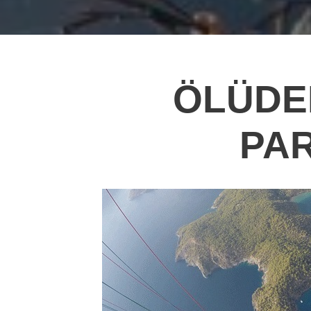
ÖLÜDE
PA