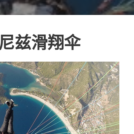
尼兹滑翔伞