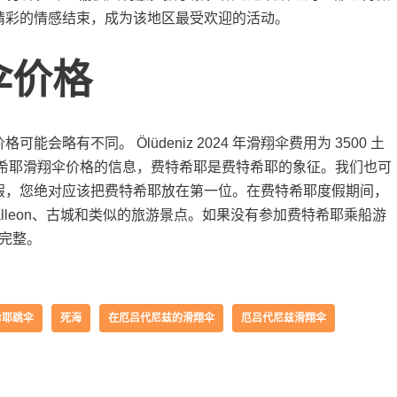
精彩的情感结束，成为该地区最受欢迎的活动。
伞价格
略有不同。 Ölüdeniz 2024 年滑翔伞费用为 3500 土
特希耶滑翔伞价格的信息，费特希耶是费特希耶的象征。我们也可
假，您绝对应该把费特希耶放在第一位。在费特希耶度假期间，
 Galleon、古城和类似的旅游景点。如果没有参加费特希耶乘船游
不完整。
希耶跳伞
死海
在厄吕代尼兹的滑翔伞
厄吕代尼兹滑翔伞