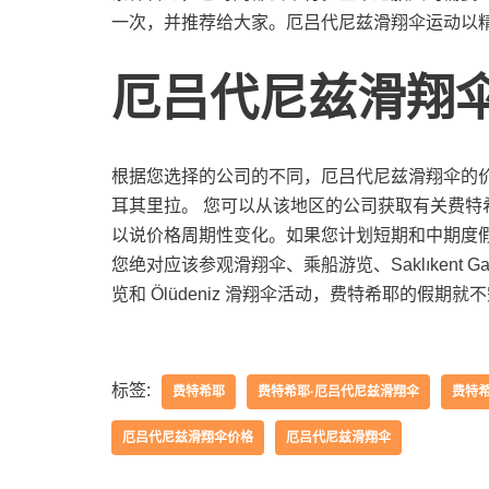
一次，并推荐给大家。厄吕代尼兹滑翔伞运动以
厄吕代尼兹滑翔
根据您选择的公司的不同，厄吕代尼兹滑翔伞的价格可能会
耳其里拉。 您可以从该地区的公司获取有关费
以说价格周期性变化。如果您计划短期和中期度
您绝对应该参观滑翔伞、乘船游览、Saklıkent
览和 Ölüdeniz 滑翔伞活动，费特希耶的假期就
标签:
费特希耶
费特希耶·厄吕代尼兹滑翔伞
费特
厄吕代尼兹滑翔伞价格
厄吕代尼兹滑翔伞