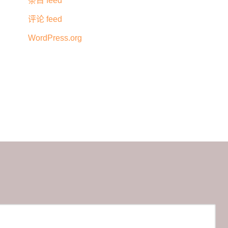
条目 feed
评论 feed
WordPress.org