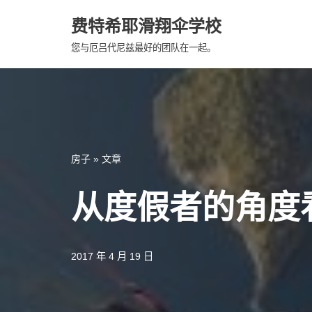
费特希耶滑翔伞学校
跳
您与厄吕代尼兹最好的团队在一起。
至
内
容
房子
»
文章
从度假者的角度
2017 年 4 月 19 日