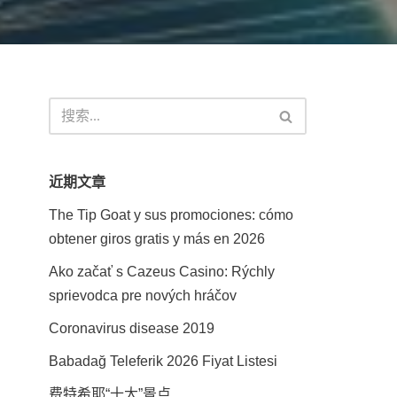
近期文章
The Tip Goat y sus promociones: cómo
obtener giros gratis y más en 2026
Ako začať s Cazeus Casino: Rýchly
sprievodca pre nových hráčov
Coronavirus disease 2019
Babadağ Teleferik 2026 Fiyat Listesi
费特希耶“十大”景点