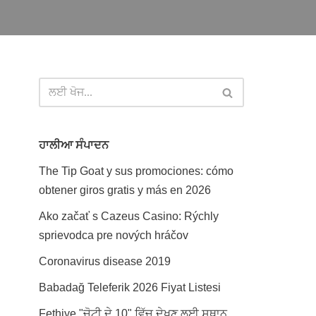
ਹਾਲੀਆ ਸੰਪਾਦਨ
The Tip Goat y sus promociones: cómo
obtener giros gratis y más en 2026
Ako začať s Cazeus Casino: Rýchly
sprievodca pre nových hráčov
Coronavirus disease 2019
Babadağ Teleferik 2026 Fiyat Listesi
Fethiye "ਚੋਟੀ ਦੇ 10" ਵਿੱਚ ਦੇਖਣ ਲਈ ਸਥਾਨ