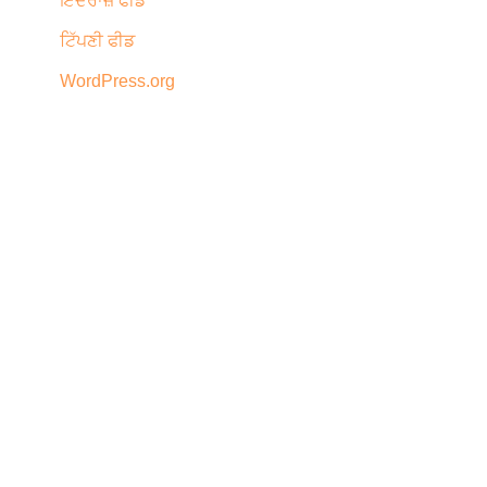
ਇੰਦਰਾਜ਼ ਫੀਡ
ਟਿੱਪਣੀ ਫੀਡ
WordPress.org