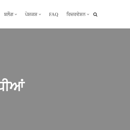
ਬਲੌਗ
ਪੇਸ਼ਕਸ਼
FAQ
ਰਿਜ਼ਰਵੇਸ਼ਨ
ਧੀਆਂ