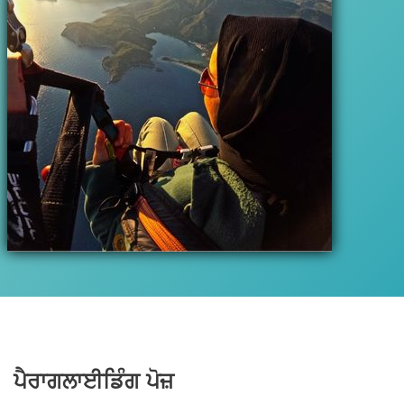
ਪੈਰਾਗਲਾਈਡਿੰਗ ਪੋਜ਼