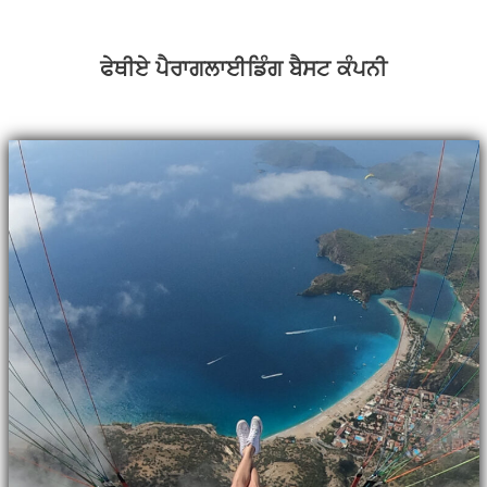
ਫੇਥੀਏ ਪੈਰਾਗਲਾਈਡਿੰਗ ਬੈਸਟ ਕੰਪਨੀ