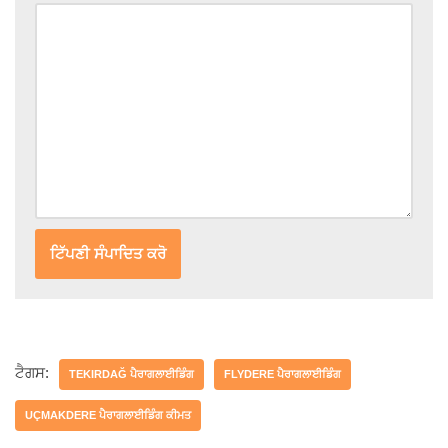
ਟੈਗਸ:
TEKIRDAĞ ਪੈਰਾਗਲਾਈਡਿੰਗ
FLYDERE ਪੈਰਾਗਲਾਈਡਿੰਗ
UÇMAKDERE ਪੈਰਾਗਲਾਈਡਿੰਗ ਕੀਮਤ