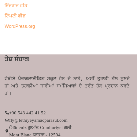
ਇੰਦਰਾਜ਼ ਫੀਡ
ਟਿੱਪਣੀ ਫੀਡ
WordPress.org
ਤੇਜ਼ ਸੰਚਾਰ!
ਫੇਥੀਏ ਪੈਰਾਗਲਾਈਡਿੰਗ ਸਕੂਲ ਹੋਣ ਦੇ ਨਾਤੇ, ਅਸੀਂ ਤੁਹਾਡੀ ਗੱਲ ਸੁਣਦੇ
ਹਾਂ ਅਤੇ ਤੁਹਾਡੀਆਂ ਸਾਰੀਆਂ ਸਮੱਸਿਆਵਾਂ ਦੇ ਤੁਰੰਤ ਹੱਲ ਪ੍ਰਦਾਨ ਕਰਦੇ
ਹਾਂ।
+90 543 442 41 52
fly@fethiyeyamacparasut.com
Ölüdeniz ਗੁਆਂਢ Cumhuriyet ਗਲੀ
Mont Blanc ਯਾਤਰਾ - 12594